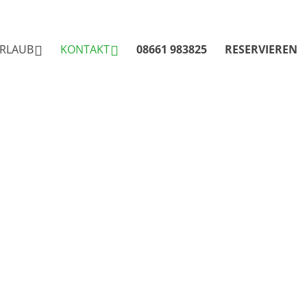
RLAUB
KONTAKT
08661 983825
RESERVIEREN
Online Buchung
Anfrage
e
Reiseversicherung
Anreise
Sitemap
Impressum
Hygiene- und Schutzkonzept