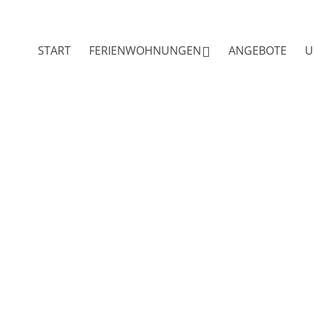
START
FERIENWOHNUNGEN
ANGEBOTE
U
Achental
Sommer
Hochgern
Winter
Tüttensee
Ausflugsziel
Preise
Imkerei