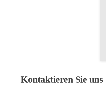
Sitemap
Impressum
AGB's
Datenschutz
Kontaktieren
Sie
uns
+49 (0) 8661 98 38 25