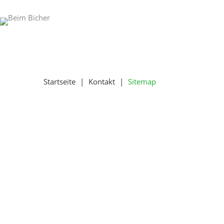
Startseite
|
Kontakt
|
Sitemap
Sitemap
Start
Ferienwohnungen
Achental
Hochgern
Tüttensee
Preise