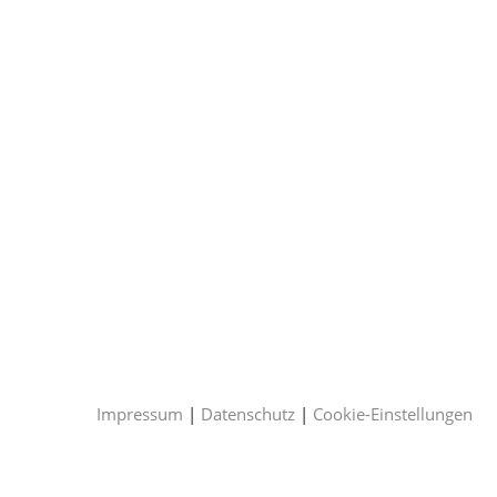
+49 (0) 177 2634162
beim-bicher@arcor.de
Impressum
|
Datenschutz
|
Cookie-Einstellungen