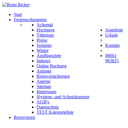
Start
Ferienwohnungen
Achental
Hochgern
Angebote
Tüttensee
Urlaub
Preise
Sommer
Kontakt
Winter
Ausflugsziele
08661
Imkerei
983825
Online Buchung
Anfrage
Reiseversicherung
Anreise
Sitemap
Impressum
Hygiene- und Schutzkonzept
AGB's
Datenschutz
TEST Kategorieliste
Reservieren