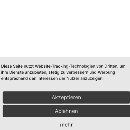
Ferienwohnungen Beim Bicher
H ANFRAGEN
Jetzt bewerten
T
Diese Seite nutzt Website-Tracking-Technologien von Dritten, um
ihre Dienste anzubieten, stetig zu verbessern und Werbung
entsprechend den Interessen der Nutzer anzuzeigen.
Akzeptieren
auf
Holidaycheck
Ablehnen
mehr