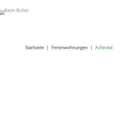
Startseite
|
Ferienwohnungen
|
Achental
Ferienwohnung
Achental*****
Urlaub
in
200
Jahren
Bauernhof-Gesc
Mit drei Schlafzimmern und einem großzügigen Wohn
die Ferienwohnung Achental perfekt für den Urlaub m
zu 6 Personen finden in der Wohnung ausreichend P
und um Zeit mit der ganzen Familie zu verbringen. 
Panoramatüren genießen Sie vom Wohn-, Koch- und
herrlichen Blick in das Achental. Oder Sie lassen sic
der endlosen Wiese mit gemütlichen Liegen vom m