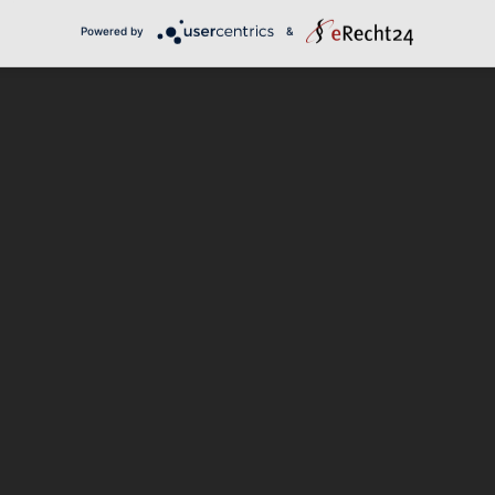
g
in
herrlicher
Umgebung
Powered by
&
Bergpanorama
Absolut
empfehlenswert!