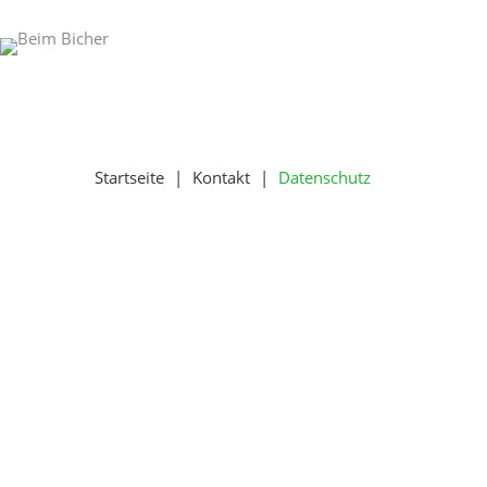
Startseite
|
Kontakt
|
Datenschutz
Datenschutz
1.
Datenschutz
auf
einen
Blick
Allgemeine
Hinweise
Datenerfassung
auf
unserer
Website