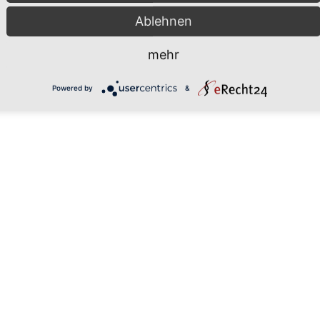
Ablehnen
mehr
Links/anschriften_links-node.html
Powered by
&