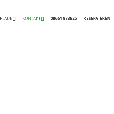
RLAUB
KONTAKT
08661 983825
RESERVIEREN
Online Buchung
Anfrage
e
Reiseversicherung
Anreise
Sitemap
Impressum
Hygiene- und Schutzkonzept