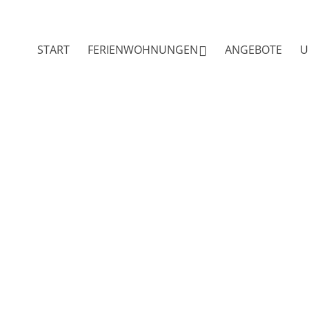
START
FERIENWOHNUNGEN
ANGEBOTE
U
Achental
Sommer
Hochgern
Winter
Tüttensee
Ausflugsziel
Preise
Imkerei